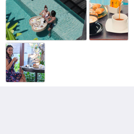
Javana Royal Villas
Jl Petitenget 27C
Seminyak Bali 80361
Indonesia
+62 361 8475462