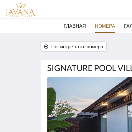
ГЛАВНАЯ
НОМЕРА
ГА
Посмотреть все номера
SIGNATURE POOL VIL
Ниже
приведены
изображения.
Пролистывайте
их,
нажимая
на
кнопки
Далее
и