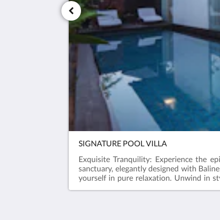
SIGNATURE POOL VILLA
Exquisite Tranquility: Experience the ep
sanctuary, elegantly designed with Balin
yourself in pure relaxation. Unwind in s
experiences. Escape to serenity at our one