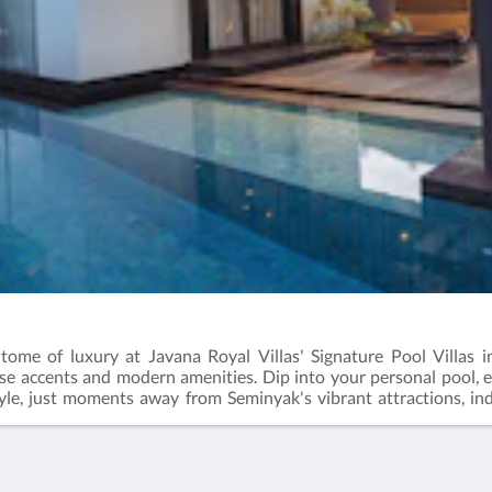
itome of luxury at Javana Royal Villas' Signature Pool Villas i
ese accents and modern amenities. Dip into your personal pool,
tyle, just moments away from Seminyak's vibrant attractions, ind
-bedroom villa, where bliss and sophistication intertwine.