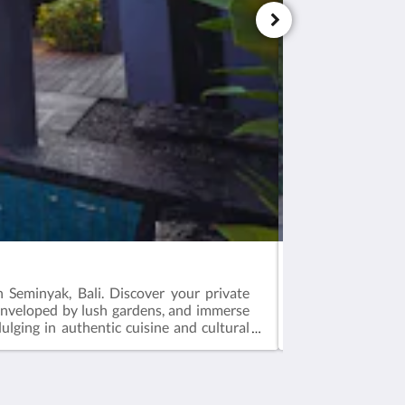
HONEYMOON P
n Seminyak, Bali. Discover your private
Indulge in roman
 enveloped by lush gardens, and immerse
serene bathtub fo
ulging in authentic cuisine and cultural
celebrate love in 